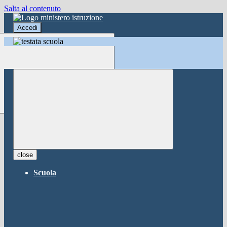
Salta al contenuto
Accedi
Accedi
button close
×
Nome Utente
Password
Password dimenticata?
-
Entra con SPID
Entra con CIE
close
Seleziona utente
Scuola
button close
×
Recupero password
button close
×