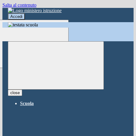
Salta al contenuto
Accedi
Accedi
button close
×
Nome Utente
Password
Password dimenticata?
-
Entra con SPID
Entra con CIE
close
Seleziona utente
Scuola
button close
×
Recupero password
button close
×