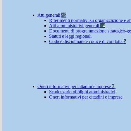
Atti generali
46
Riferimenti normativi su organizzazione e at
Atti amministrativi generali
24
Documenti di programmazione strategico-ge
Statuti e leggi regionali
Codice disciplinare e codice di condotta
6
Oneri informativi per cittadini e imprese
9
Scadenzario obblighi amministrativi
Oneri informativi per cittadini e imprese