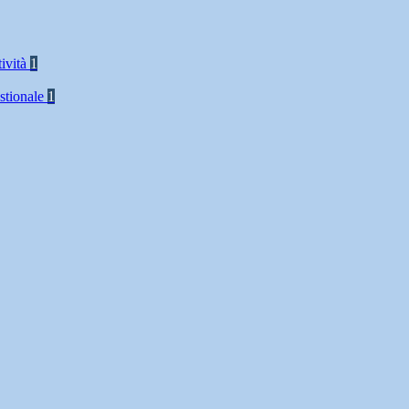
tività
1
stionale
1