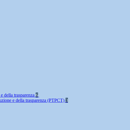
 e della trasparenza
6
rruzione e della trasparenza (PTPCT)
3