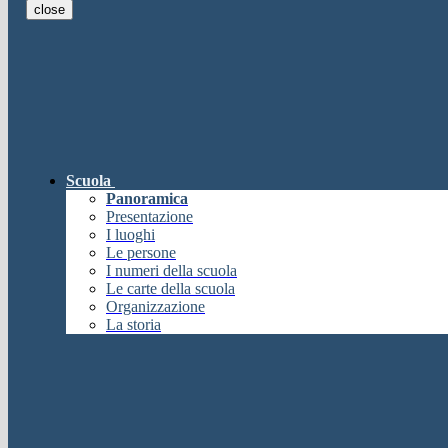
close
E-mail
Verrà inviato un messaggio all'indi
E-mail inviata, si prega di controllare la casella di posta elettronica!
Errore
Chiudi
Successo
Scuola
Chiudi
Panoramica
Informazione
Presentazione
I luoghi
Chiudi
Le persone
Attendere...
I numeri della scuola
Attendere il completamento dell'operazione...
Le carte della scuola
Chiudi
Organizzazione
Chiudi
La storia