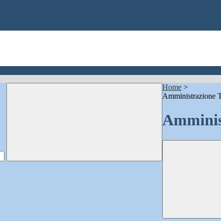
Home
>
Amministrazione T
Amminis